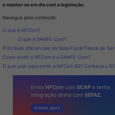
e manter-se em dia com a legislação
.
Navegue pelo conteúdo:
O que é NFCom?
O que é DANFE-Com?
Principais diferenciais da Nota Fiscal Fatura de S
Como emitir a NFCom e a DANFE-Com?
O que usar para emitir a NFCom 62? Conheça o 