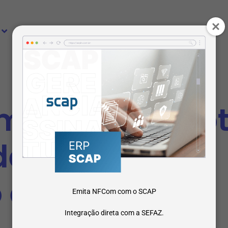
Cases
Sobre nós
Blog
o emitir a No
de Serviço de
eletrônica
Emita NFCom com o SCAP
Integração direta com a SEFAZ.