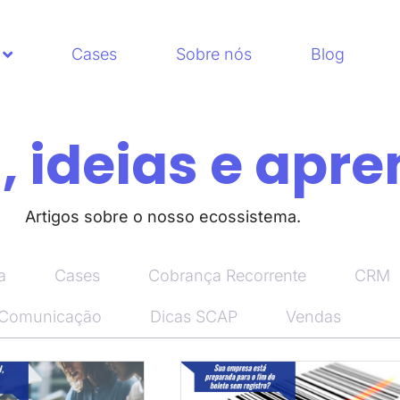
Cases
Sobre nós
Blog
 ideias e apre
Artigos sobre o nosso ecossistema.
a
Cases
Cobrança Recorrente
CRM
 Comunicação
Dicas SCAP
Vendas