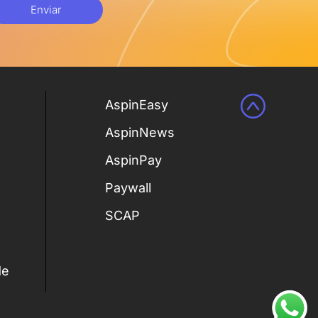
Enviar
AspinEasy
AspinNews
AspinPay
Paywall
SCAP
de