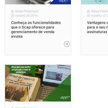
Rafael Petermann
Rafael Pete
outubro 20, 2016
outubro 17, 
Conheça as funcionalidades
Vantagens 
que o Scap oferece para
para o seu 
gerenciamento de venda
assinaturas
avulsa