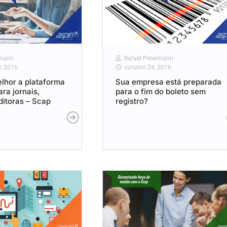
rmann
Rafael Petermann
, 2016
outubro 24, 2016
lhor a plataforma
Sua empresa está preparada
ra jornais,
para o fim do boleto sem
ditoras – Scap
registro?