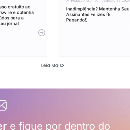
Redação Aspin
novembro 19, 2024
so gratuito ao
Inadimplência? Mantenha Seu
wswire e obtenha
Assinantes Felizes (E
údos para a
Pagando!)
eu jornal
Leia Mais
er
e fique por dentro do