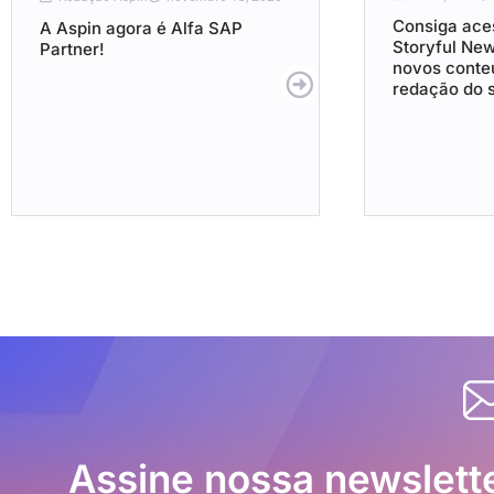
Consiga aces
A Aspin agora é Alfa SAP
Storyful Ne
Partner!
novos conte
redação do s
Assine nossa newslett