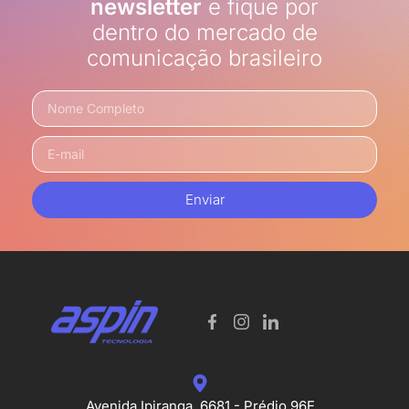
newsletter
e fique por
dentro do mercado de
comunicação brasileiro
Enviar
Avenida Ipiranga, 6681 - Prédio 96E,