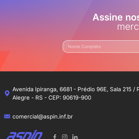
Assine no
merc
Avenida Ipiranga, 6681 - Prédio 96E, Sala 215 / 
Alegre - RS - CEP: 90619-900
comercial@aspin.inf.br