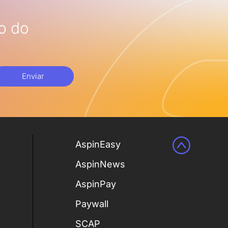
o do
Enviar
AspinEasy
AspinNews
AspinPay
Paywall
SCAP