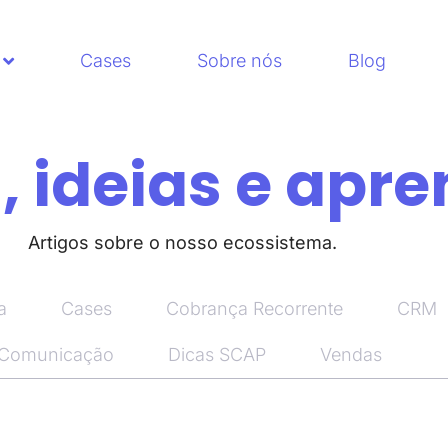
Cases
Sobre nós
Blog
 ideias e apre
Artigos sobre o nosso ecossistema.
a
Cases
Cobrança Recorrente
CRM
 Comunicação
Dicas SCAP
Vendas