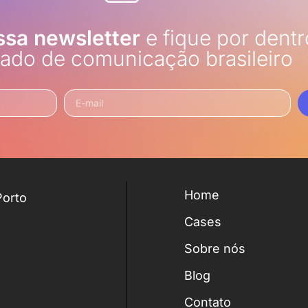
ssa newsletter
e fique por dentr
ado de comunicação brasileiro
Home
Porto
Cases
Sobre nós
Blog
Contato