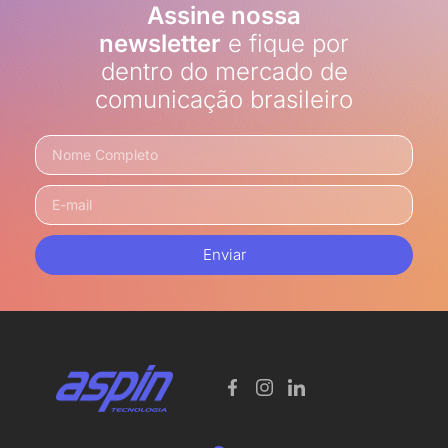
Assine nossa
newsletter
e fique por
dentro do mercado de
comunicação brasileiro
Enviar