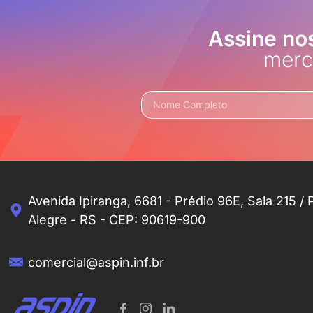
Assine no
merc
Avenida Ipiranga, 6681 - Prédio 96E, Sala 215 / 
Alegre - RS - CEP: 90619-900
comercial@aspin.inf.br