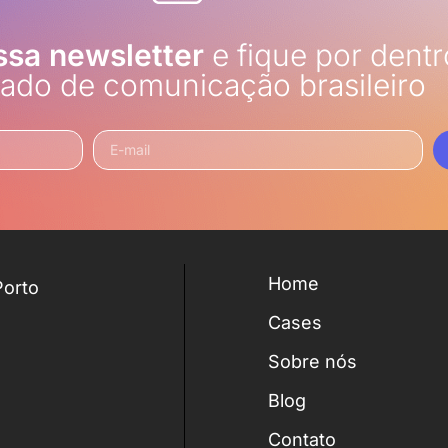
ssa newsletter
e fique por dentr
ado de comunicação brasileiro
Home
Porto
Cases
Sobre nós
Blog
Contato