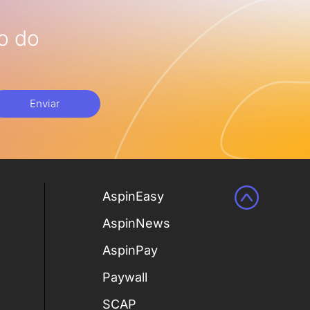
o do
Enviar
AspinEasy
AspinNews
AspinPay
Paywall
SCAP