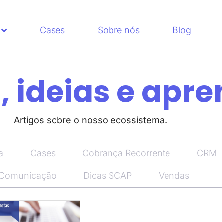
Cases
Sobre nós
Blog
 ideias e apre
Artigos sobre o nosso ecossistema.
a
Cases
Cobrança Recorrente
CRM
 Comunicação
Dicas SCAP
Vendas