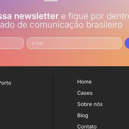
ssa newsletter
e fique por dentr
ado de comunicação brasileiro
Home
Porto
Cases
Sobre nós
Blog
Contato