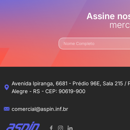
Assine no
merc
Avenida Ipiranga, 6681 - Prédio 96E, Sala 215 / 
Alegre - RS - CEP: 90619-900
comercial@aspin.inf.br