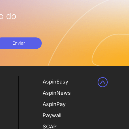
o do
Enviar
AspinEasy
AspinNews
AspinPay
Paywall
SCAP