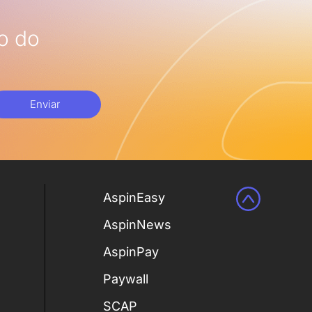
o do
Enviar
AspinEasy
AspinNews
AspinPay
Paywall
SCAP