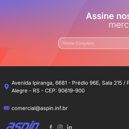
Assine no
merc
Avenida Ipiranga, 6681 - Prédio 96E, Sala 215 / 
Alegre - RS - CEP: 90619-900
comercial@aspin.inf.br