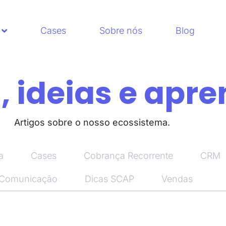
Cases
Sobre nós
Blog
 ideias e apre
Artigos sobre o nosso ecossistema.
a
Cases
Cobrança Recorrente
CRM
 Comunicação
Dicas SCAP
Vendas