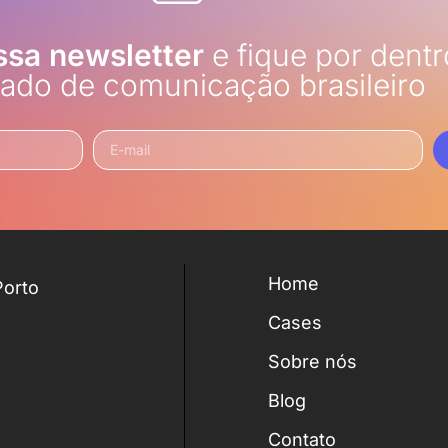
ssa newsletter
e fique por dentr
ado de comunicação brasileiro
Home
Porto
Cases
Sobre nós
Blog
Contato