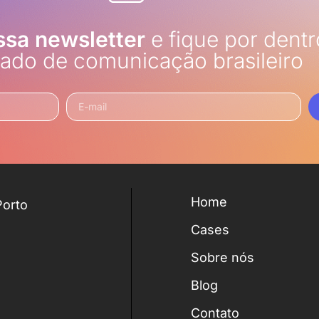
ssa newsletter
e fique por dentr
ado de comunicação brasileiro
Home
Porto
Cases
Sobre nós
Blog
Contato