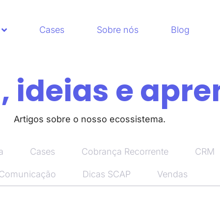
Cases
Sobre nós
Blog
 ideias e apre
Artigos sobre o nosso ecossistema.
a
Cases
Cobrança Recorrente
CRM
 Comunicação
Dicas SCAP
Vendas