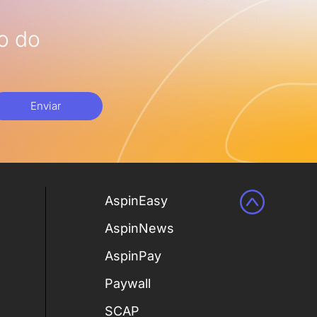
o do
Enviar
AspinEasy
AspinNews
AspinPay
Paywall
SCAP