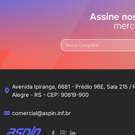
Assine no
merc
Avenida Ipiranga, 6681 - Prédio 96E, Sala 215 / 
Alegre - RS - CEP: 90619-900
comercial@aspin.inf.br