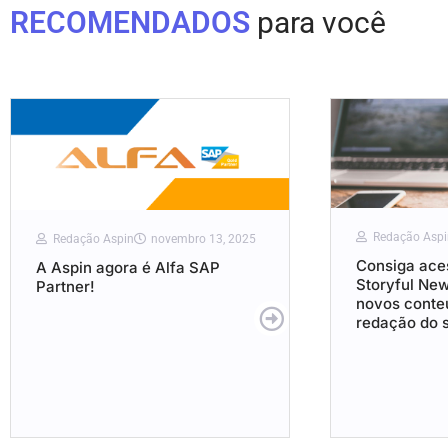
RECOMENDADOS
para você
Redação Aspi
Redação Aspin
novembro 13, 2025
Consiga aces
A Aspin agora é Alfa SAP
Storyful Ne
Partner!
novos conte
redação do s