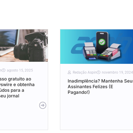
n
agosto 15, 2025
Redação Aspin
novembro 19, 2024
so gratuito ao
Inadimplência? Mantenha Seu
wswire e obtenha
Assinantes Felizes (E
údos para a
Pagando!)
eu jornal